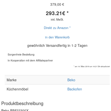
379,00 €
293.21
€ *
inkl. MwSt.
Direkt zu Amazon *
in den Warenkorb
gewöhnlich Versandfertig in 1-2 Tagen
Sorgenfreie Bestellung
In Kooperation mit dem Affiliatepartner
* am 14. März 2019 um 14:21 Uhr aktualisiert
Marke
Beko
Küchenmöbel
Backofen
Produktbeschreibung
Beko BIM22300X