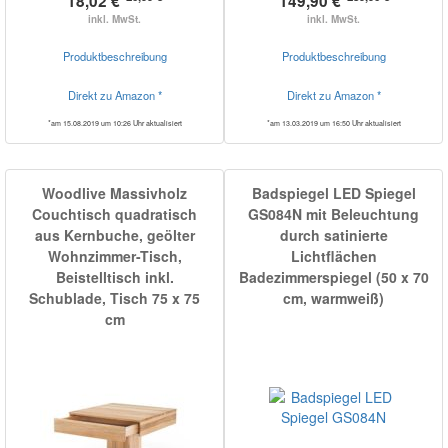
18,02 €*
149,90 €*
inkl. MwSt.
inkl. MwSt.
Produktbeschreibung
Produktbeschreibung
Direkt zu Amazon *
Direkt zu Amazon *
*am 15.08.2019 um 10:26 Uhr aktualisiert
*am 13.03.2019 um 16:50 Uhr aktualisiert
Woodlive Massivholz
Badspiegel LED Spiegel
Couchtisch quadratisch
GS084N mit Beleuchtung
aus Kernbuche, geölter
durch satinierte
Wohnzimmer-Tisch,
Lichtflächen
Beistelltisch inkl.
Badezimmerspiegel (50 x 70
Schublade, Tisch 75 x 75
cm, warmweiß)
cm