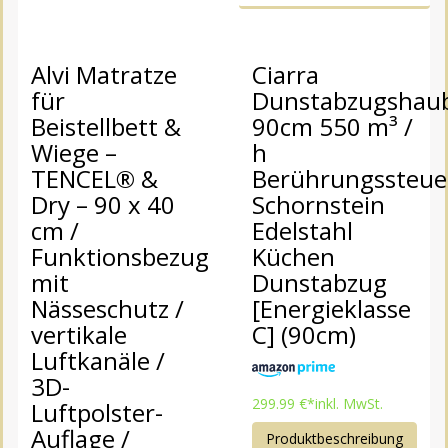
Alvi Matratze
Ciarra
für
Dunstabzugshau
Beistellbett &
90cm 550 m³ /
Wiege –
h
TENCEL® &
Berührungssteu
Dry – 90 x 40
Schornstein
cm /
Edelstahl
Funktionsbezug
Küchen
mit
Dunstabzug
Nässeschutz /
[Energieklasse
vertikale
C] (90cm)
Luftkanäle /
3D-
299.99 €*
inkl. MwSt.
Luftpolster-
Auflage /
Produktbeschreibung