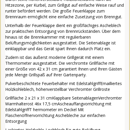
Hitzezone, per Kurbel, zum Grillgut auf einfache Weise rauf und
runter befördert werden. Die große Feuerklappe zum
Brennraum ermöglicht eine einfache Zusetzung von Brenngut.
Unterhalb der Feuerklappe dient ein großflächiges Ascheblech
zur praktischen Entsorgung von Brennrückständen. Über dem
hinaus ist die Brennkammer mit regulierbaren
Belüftungsmöglichkeiten ausgestattet. Die Seitenablage ist
einklappbar und das Gerät spart Ihnen dadurch Platz ein.
Zudem ist das äußerst moderne Grillgerät mit einem
Thermometer ausgestattet. Die verchromte Grillfläche mit
einer Größe von 42 x 31 cm garantiert Ihnen und Ihren Gästen
jede Menge Grillspaß auf Ihrer Gartenparty.
Pulverbeschichtete Feuerbehälter mit EdelstahlgriffEmailliertes
Holzkohleblech, höhenverstellbar Verchromter Grillroste
Grillfläche 2 x 21 x 31 cmKlappbare SeitenablagenVerchromter
Warmhalterost 46x 17,5 cmAscheauffangvorrichtung mit
EdelstahlgriffT hermometer im Deckel Mit
Flaschenöffnervorrichtung Aschebleche zur einfachen
Entsorgung
Lackiertes Holzkohle-Lochblech für gute Belüftung